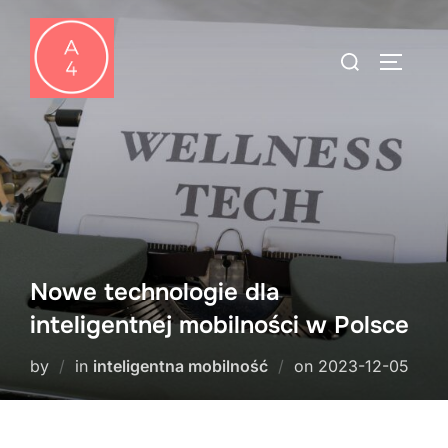
Skip
to
Search
TOGGLE
content
for:
Nowe technologie dla
inteligentnej mobilności w Polsce
Posted
by
in
inteligentna mobilność
on
2023-12-05
on