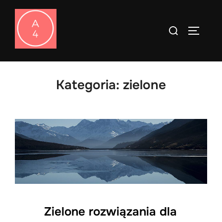
Skip
to
Search
TOGGLE
content
for:
Kategoria:
zielone
Zielone rozwiązania dla