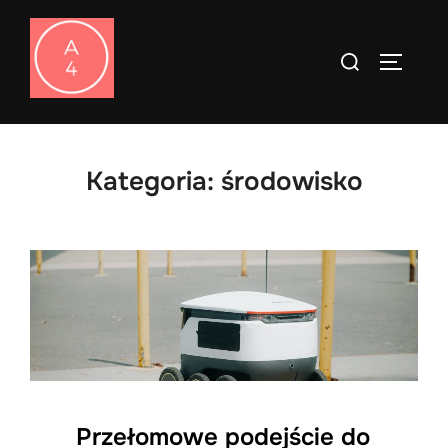
Skip
to
Search
TOGGLE
content
for:
Kategoria:
środowisko
Przełomowe podejście do