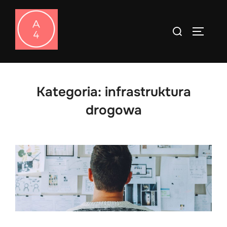
Skip
to
Search
TOGGLE
content
for:
Kategoria:
infrastruktura
drogowa