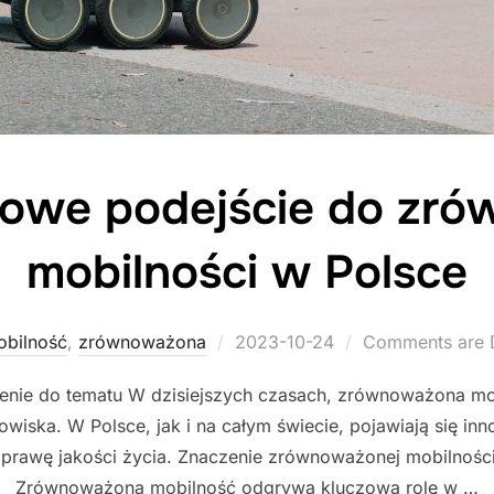
iowe podejście do zr
mobilności w Polsce
Posted
obilność
,
zrównoważona
2023-10-24
Comments are 
on
ie do tematu W dzisiejszych czasach, zrównoważona mobi
owiska. W Polsce, jak i na całym świecie, pojawiają się in
oprawę jakości życia. Znaczenie zrównoważonej mobilności
Zrównoważona mobilność odgrywa kluczową rolę w …