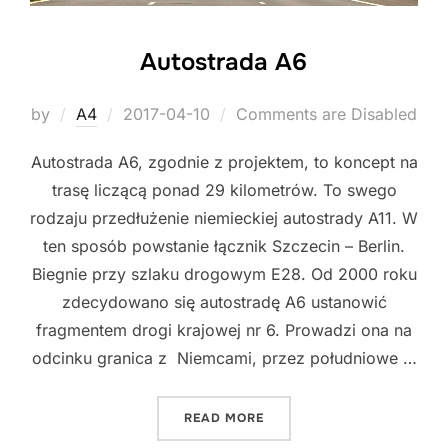
Autostrada A6
Posted
by
A4
2017-04-10
Comments are Disabled
on
Autostrada A6, zgodnie z projektem, to koncept na
trasę liczącą ponad 29 kilometrów. To swego
rodzaju przedłużenie niemieckiej autostrady A11. W
ten sposób powstanie łącznik Szczecin – Berlin.
Biegnie przy szlaku drogowym E28. Od 2000 roku
zdecydowano się autostradę A6 ustanowić
fragmentem drogi krajowej nr 6. Prowadzi ona na
odcinku granica z Niemcami, przez południowe …
"AUTOSTRADA A6"
READ MORE