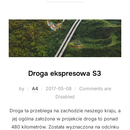
Droga ekspresowa S3
Posted
by
A4
2017-05-08
Comments are
on
Disabled
Droga ta przebiega na zachodzie naszego kraju, a
jej ogólna założona w projekcie droga to ponad
480 kilometrów. Została wyznaczona na odcinku