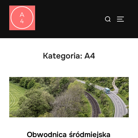
Skip
to
Search
TOGGLE
content
for:
Kategoria:
A4
Obwodnica śródmiejska