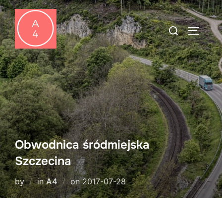
Skip
to
Search
TOGGLE
content
for:
Obwodnica śródmiejska
Szczecina
Posted
by
in
A4
on
2017-07-28
on