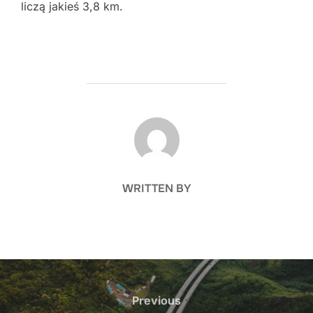
liczą jakieś 3,8 km.
POST AUTHOR
WRITTEN BY
Nawigacja
wpisu
Previous
Previous